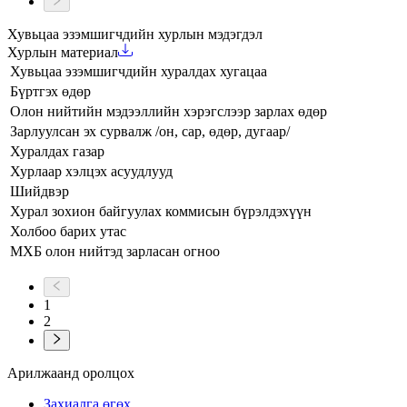
Хувьцаа эзэмшигчдийн хурлын мэдэгдэл
Хурлын материал
Хувьцаа эзэмшигчдийн хуралдах хугацаа
Бүртгэх өдөр
Олон нийтийн мэдээллийн хэрэгслээр зарлах өдөр
Зарлуулсан эх сурвалж /он, сар, өдөр, дугаар/
Хуралдах газар
Хурлаар хэлцэх асуудлууд
Шийдвэр
Хурал зохион байгуулах коммисын бүрэлдэхүүн
Холбоо барих утас
МХБ олон нийтэд зарласан огноо
1
2
Арилжаанд оролцох
Захиалга өгөх