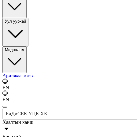
Уул уурхай
Мэдээлэл
Арилжаа эхлэх
EN
EN
БиДиСЕК ҮЦК ХК
Хаалтын ханш
Ерөнхий