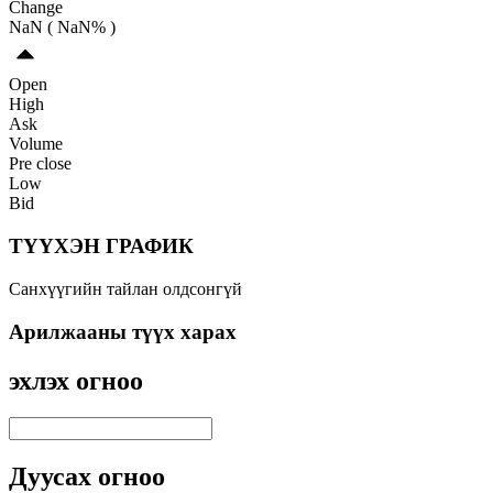
Change
NaN
(
NaN
% )
Open
High
Ask
Volume
Pre close
Low
Bid
ТҮҮХЭН ГРАФИК
Санхүүгийн тайлан олдсонгүй
Арилжааны түүх харах
эхлэх огноо
Дуусах огноо