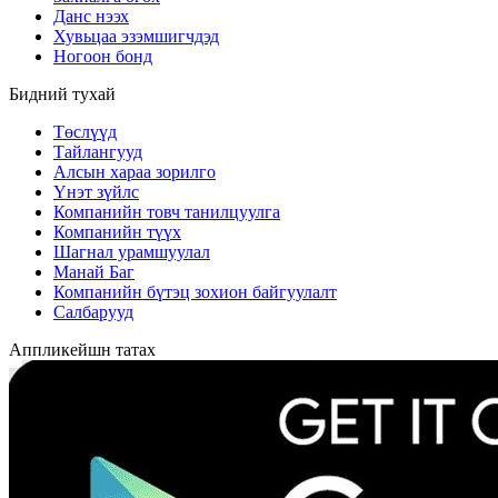
Данс нээх
Хувьцаа эзэмшигчдэд
Ногоон бонд
Бидний тухай
Төслүүд
Тайлангууд
Алсын хараа зорилго
Үнэт зүйлс
Компанийн товч танилцуулга
Компанийн түүх
Шагнал урамшуулал
Манай Баг
Компанийн бүтэц зохион байгуулалт
Салбарууд
Аппликейшн татах