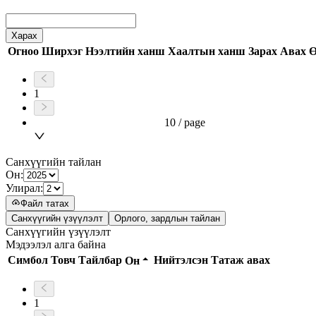
Харах
Огноо
Ширхэг
Нээлтийн ханш
Хаалтын ханш
Зарах
Авах
Ө
1
10 / page
Санхүүгийн тайлан
Он
:
Улирал
:
Файл татах
Санхүүгийн үзүүлэлт
Орлого, зардлын тайлан
Санхүүгийн үзүүлэлт
Мэдээлэл алга байна
Симбол
Товч Тайлбар
Нийтэлсэн
Татаж авах
Он
1