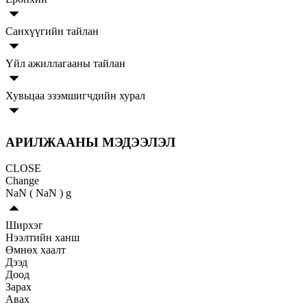
Санхүүгийн тайлан
Үйл ажиллагааны тайлан
Хувьцаа эзэмшигчдийн хурал
АРИЛЖААНЫ МЭДЭЭЛЭЛ
CLOSE
Change
NaN
(
NaN
) g
Ширхэг
Нээлтийн ханш
Өмнөх хаалт
Дээд
Доод
Зарах
Авах