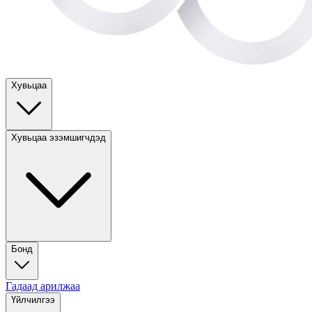
Хувьцаа
Хувьцаа эзэмшигчдэд
Бонд
Гадаад арилжаа
Үйлчилгээ