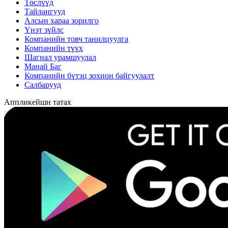
Төслүүд
Тайлангууд
Алсын хараа зорилго
Үнэт зүйлс
Компанийн товч танилцуулга
Компанийн түүх
Шагнал урамшуулал
Манай Баг
Компанийн бүтэц зохион байгуулалт
Салбарууд
Аппликейшн татах