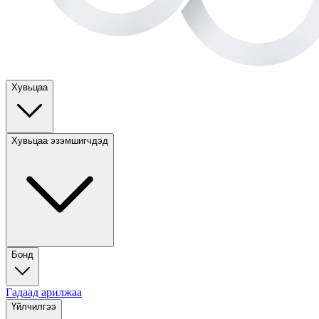
Хувьцаа
Хувьцаа эзэмшигчдэд
Бонд
Гадаад арилжаа
Үйлчилгээ