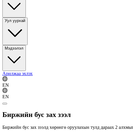
Уул уурхай
Мэдээлэл
Арилжаа эхлэх
EN
EN
Биржийн бус зах зээл
Биржийн бус зах зээлд хөрөнгө оруулахын тулд дараах 2 алхмы