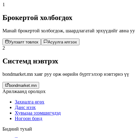
1
Брокертой холбогдох
Манай брокертой холбогдож, шаардлагатай эрхүүдийг авна уу
Уулзалт товлох
Асуулга илгээх
2
Системд нэвтрэх
bondmarket.mn хаяг руу орж өөрийн бүртгэлээр нэвтэрнэ үү
bondmarket.mn
Арилжаанд оролцох
Захиалга өгөх
Данс нээх
Хувьцаа эзэмшигчдэд
Ногоон бонд
Бидний тухай