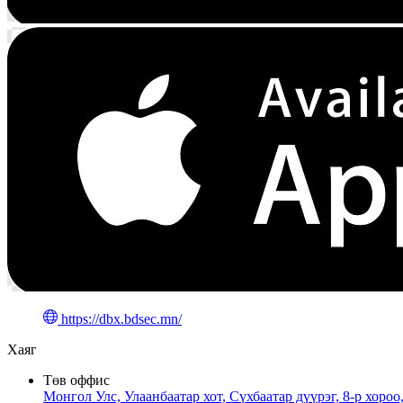
https://dbx.bdsec.mn/
Хаяг
Төв оффис
Монгол Улс, Улаанбаатар хот, Сүхбаатар дүүрэг, 8-р хо