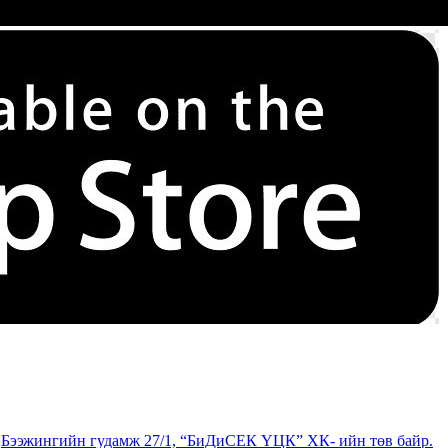
роо,Бээжингийн гудамж 27/1, “БиДиСЕК ҮЦК” ХК- ийн төв байр.