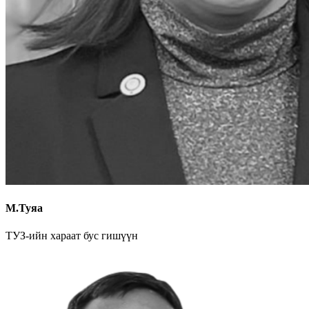
М.Туяа
ТУЗ-ийн хараат бус гишүүн