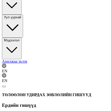
Уул уурхай
Мэдээлэл
Арилжаа эхлэх
EN
EN
ТӨЛӨӨЛӨН УДИРДАХ ЗӨВЛӨЛИЙН ГИШҮҮД
Ердийн гишүүд