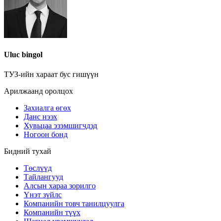
Uluc bingol
ТУЗ-ийн хараат бус гишүүн
Арилжаанд оролцох
Захиалга өгөх
Данс нээх
Хувьцаа эзэмшигчдэд
Ногоон бонд
Бидний тухай
Төслүүд
Тайлангууд
Алсын хараа зорилго
Үнэт зүйлс
Компанийн товч танилцуулга
Компанийн түүх