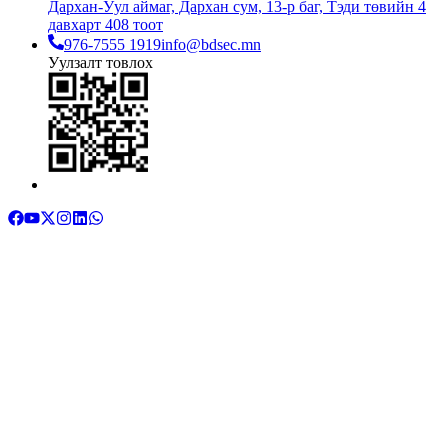
Дархан-Уул аймаг, Дархан сум, 13-р баг, Тэди төвийн 4
давхарт 408 тоот
976-7555 1919
info@bdsec.mn
Уулзалт товлох