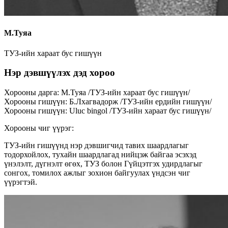
М.Туяа
ТУЗ-ийн хараат бус гишүүн
Нэр дэвшүүлэх дэд хороо
Хорооны дарга
:
М.Туяа
/
ТУЗ-ийн хараат бус гишүүн
/
Хорооны гишүүн
:
Б.Лхагвадорж
/
ТУЗ-ийн ердийн гишүүн
/
Хорооны гишүүн
:
Uluc bingol
/
ТУЗ-ийн хараат бус гишүүн
/
Хорооны чиг үүрэг:
ТУЗ-ийн гишүүнд нэр дэвшигчид тавих шаардлагыг
тодорхойлох, тухайн шаардлагад нийцэж байгаа эсэхэд
үнэлэлт, дүгнэлт өгөх, ТУЗ болон Гүйцэтгэх удирдлагыг
сонгох, томилох ажлыг зохион байгуулах үндсэн чиг
үүрэгтэй.