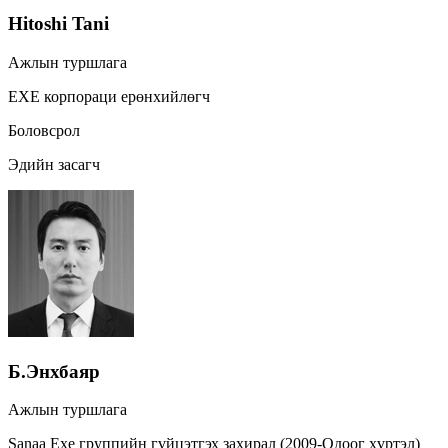
Hitoshi Tani
Ажлын туршлага
EXE корпораци ерөнхийлөгч
Боловсрол
Эдийн засагч
Б.Энхбаяр
Ажлын туршлага
Sanaa Exe группийн гүйцэтгэх захирал (2009-Одоог хүртэл)