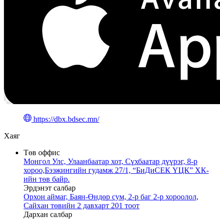
https://dbx.bdsec.mn/
Хаяг
Төв оффис
Монгол Улс, Улаанбаатар хот, Сүхбаатар дүүрэг, 8-р
хороо,Бээжингийн гудамж 27/1, “БиДиСЕК ҮЦК” ХК-
ийн төв байр.
Эрдэнэт салбар
Орхон аймаг, Баян-Өндөр сум, 2-р баг 2-р хороолол,
Сайхан төвийн 2 давхарт 201 тоот
Дархан салбар