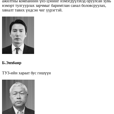
ажилтны компанийн үнэ цэнийг нэмэгдүүлэхэд оруулсан хувь
нэмэрт тулгуурлах зарчмыг баримтлан санал боловсруулах,
хяналт тавих үндсэн чиг үүрэгтэй.
Б.Энхбаяр
ТУЗ-ийн хараат бус гишүүн