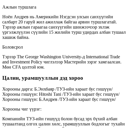
Ажлын туршлага
Ноён Андрев нь Америкийн Нэгдсэн улсын санхүүгийн
салбарт 20 гаруй жил ажиллаж байгаа арвин туршлагатай.
Тэрээр ажлын гараагаа санхүүгийн шинжээчээр эхлэж
үргэлжлүүлэн сүүлийн 15 жилийн турш удирдах албан тушаал
хашиж байна.
Боловсрол
Тэрээр The George Washington University-д International Trade
and Investment Policy чиглэлээр Мастерийн зэрэг хамгаалсан.
Мөн CFA цолтой юм.
Цалин, урамшууллын дэд хороо
Хорооны дарга
:
Б.Энхбаяр
/
ТУЗ-ийн хараат бус гишүүн
/
Хорооны гишүүн
:
Hitoshi Tani
/
ТУЗ-ийн хараат бус гишүүн
/
Хорооны гишүүн
:
Б.Андрев
/
ТУЗ-ийн хараат бус гишүүн
/
Хорооны чиг үүрэг:
Компанийн ТУЗ-ийн гишүүд болон бусад эрх бүхий албан
тушаалтанд олгох цалин хөлс, урамшууллын бодлогыг тухайн