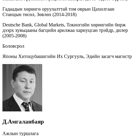
Гадаадын хөрөнгө оруулалттай том оврын Цахилгаан
Станцын төсөл, Зөвлөх (2014-2018)
Deutsche Bank, Global Markets, Токиогийн хөрөнгийн бирж
дээрх хувьцааны багцийн арилжаа хариуцсан трэйдр, дилер
(2005-2008)
Боловсрол
Японы Хитоцубашигийн Их Сургууль, Эдийн засагч магистр
Д.Амгаланбаяр
Ажлын туршлага