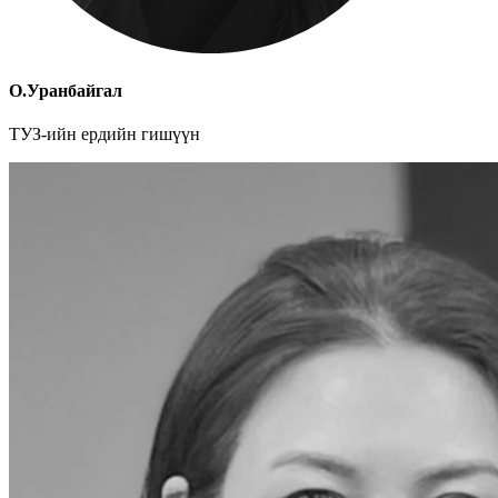
О.Уранбайгал
ТУЗ-ийн ердийн гишүүн