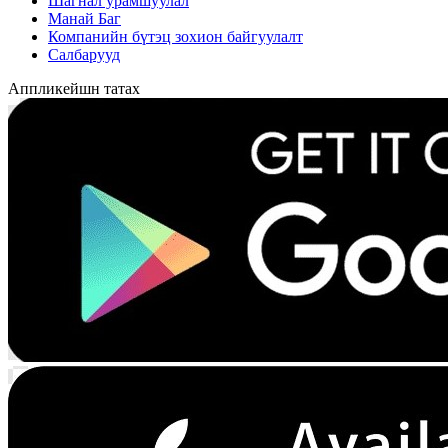
Шагнал урамшуулал
Манай Баг
Компанийн бүтэц зохион байгуулалт
Салбарууд
Аппликейшн татах