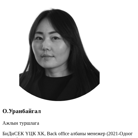
О.Уранбайгал
Ажлын туршлага
БиДиСЕК ҮЦК ХК, Back office албаны менежер (2021-Одоог