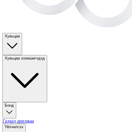
Хувьцаа
Хувьцаа эзэмшигчдэд
Бонд
Гадаад арилжаа
Үйлчилгээ