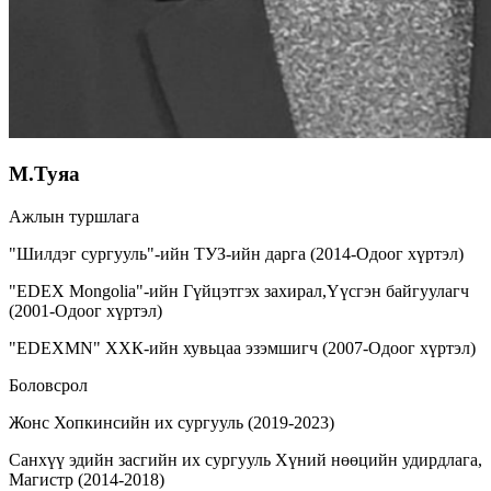
М.Туяа
Ажлын туршлага
"Шилдэг сургууль"-ийн ТУЗ-ийн дарга (2014-Одоог хүртэл)
"EDEX Mongolia"-ийн Гүйцэтгэх захирал,Үүсгэн байгуулагч
(2001-Одоог хүртэл)
"EDEXMN" ХХК-ийн хувьцаа эзэмшигч (2007-Одоог хүртэл)
Боловсрол
Жонс Хопкинсийн их сургууль (2019-2023)
Санхүү эдийн засгийн их сургууль Хүний нөөцийн удирдлага,
Магистр (2014-2018)