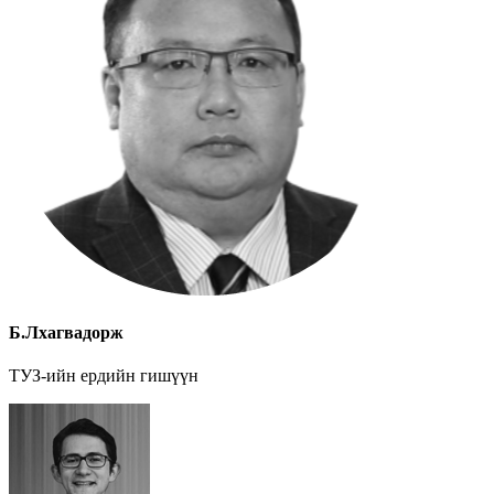
Б.Лхагвадорж
ТУЗ-ийн ердийн гишүүн