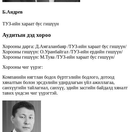
Б.Андрев
ТУЗ-ийн хараат бус гишүүн
Аудитын дэд хороо
Хорооны дарга
:
Д.Амгаланбаяр
/
ТУЗ-ийн хараат бус гишүүн
/
Хорооны гишүүн
:
О.Уранбайгал
/
ТУЗ-ийн ердийн гишүүн
/
Хорооны гишүүн
:
М.Туяа
/
ТУЗ-ийн хараат бус гишүүн
/
Хорооны чиг үүрэг:
Компанийн нягтлан бодох бүртгэлийн бодлого, дотоод
хяналтын болон эрсдэлийн удирдлагын үйл ажиллагаа,
санхүүгийн тайлагнал, санхүү, эдийн засгийн байдалд хяналт
тавих үндсэн чиг үүрэгтэй.